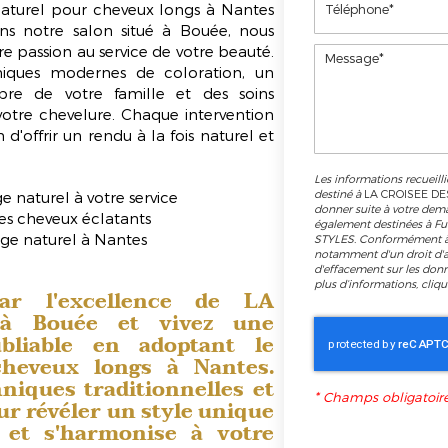
aturel pour cheveux longs
à Nantes
 notre salon situé à Bouée, nous
re passion au service de votre beauté.
niques modernes de coloration, un
e de votre famille et des soins
votre chevelure. Chaque intervention
n d'offrir un rendu à la fois naturel et
Les informations recueilli
destiné à
LA CROISEE DE
e naturel à votre service
donner suite à votre dem
des cheveux éclatants
également destinées à Fu
age naturel à Nantes
STYLES. Conformément à 
notamment d'un droit d'ac
d'effacement sur les don
plus d’informations, cliq
par l'excellence de LA
à Bouée et vivez une
bliable en adoptant le
cheveux longs
à Nantes.
niques traditionnelles et
*
Champs obligatoir
r révéler un style unique
 et s'harmonise à votre