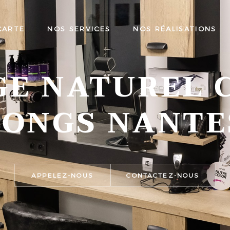
CARTE
NOS SERVICES
NOS RÉALISATIONS
GE NATUREL 
LONGS NANTE
APPELEZ-NOUS
CONTACTEZ-NOUS