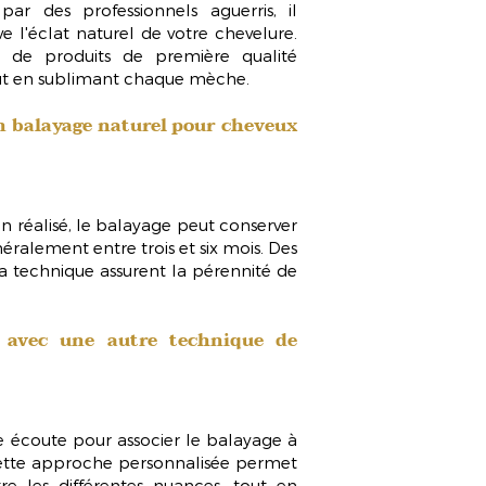
é par des
professionnels aguerris
, il
ve l'éclat naturel de votre chevelure.
ion de produits de première qualité
out en sublimant chaque mèche.
 balayage naturel pour cheveux
en réalisé, le balayage peut conserver
énéralement entre
trois et six mois
. Des
 la technique assurent la pérennité de
 avec une autre technique de
e écoute pour associer le balayage à
Cette approche personnalisée permet
e les différentes nuances, tout en