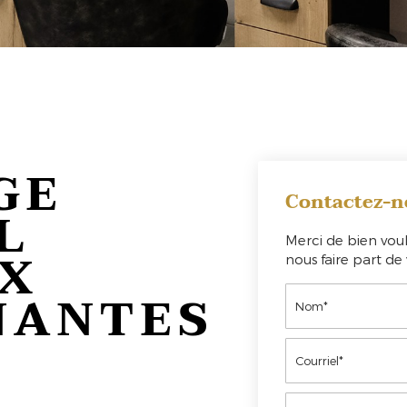
GE
Contactez-n
L
Merci de bien voul
X
nous faire part d
NANTES