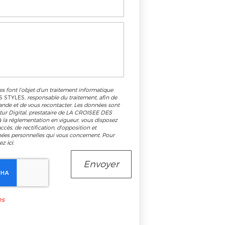
es font l’objet d’un traitement informatique
S STYLES
, responsable du traitement, afin de
ande et de vous recontacter. Les données sont
tur Digital, prestataire de LA CROISEE DES
la réglementation en vigueur, vous disposez
cès, de rectification, d'opposition et
nées personnelles qui vous concernent. Pour
uez
ici
.
es