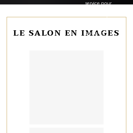
service pour
des conseils
personnalisés
et des
LE SALON EN IMAGES
coiffures
impeccables.