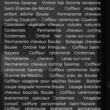
homme Savenay
Ombré hair femme tendance
Saint-Étienne-de-Montluc
Coiffeur visagiste
enfant adulte Bouée
Permanente cheveux
curling Couëron
Coiffeur cérémonie Couëron
Coloration végétale cheveux colorés naturels
Cordemais
Permanente cheveux curling
Cordemais
Ombré hair Lavau-sur-Loire
Permanente cheveux Bouée
Balayage cheveux
Bouée
Ombré hair Prinquiau
Coiffeur Saint-
Nazaire
Coiffeur cérémonie Cordemais
Permanente cheveux Lavau-sur-Loire
Permanente cheveux curling Savenay
Coiffeur
cérémonie Savenay
Coiffeur cérémonie Saint-
Étienne-de-Montluc
Coiffeur près de Bouée
Coiffeur visagiste pour adultes Bouée
Barbier
coupe dégradé homme Bouée
Lissage brésilien
cheveux bouclés Bouée
Coiffeur cérémonies
événements spéciaux Cordemais
Visagiste
conseil coiffure personnalisé Saint-Nazaire
Coiffeur cérémonie événement anniversaire