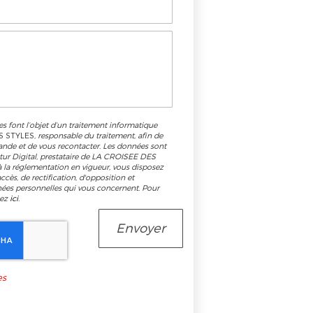
es font l’objet d’un traitement informatique
S STYLES
, responsable du traitement, afin de
ande et de vous recontacter. Les données sont
tur Digital, prestataire de LA CROISEE DES
la réglementation en vigueur, vous disposez
cès, de rectification, d'opposition et
nées personnelles qui vous concernent. Pour
uez
ici
.
es