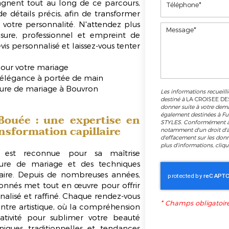
gnent tout au long de ce parcours,
de détails précis, afin de transformer
 votre personnalité. N'attendez plus
esure, professionnel et empreint de
is personnalisé et laissez-vous tenter
our votre mariage
 l'élégance à portée de main
fure de mariage à Bouvron
Les informations recueilli
destiné à
LA CROISEE DE
donner suite à votre dem
également destinées à Fu
Bouée : une expertise en
STYLES. Conformément à 
ansformation capillaire
notamment d'un droit d'ac
d'effacement sur les don
plus d’informations, cliq
st reconnue pour sa maîtrise
ffure de mariage et des techniques
laire. Depuis de nombreuses années,
ionnés met tout en œuvre pour offrir
nalisé et raffiné. Chaque rendez-vous
*
Champs obligatoir
ntre artistique, où la compréhension
ativité pour sublimer votre beauté
niques traditionnelles et tendances