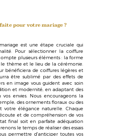
faite pour votre mariage ?
 mariage est une étape cruciale qui
lité. Pour sélectionner la coiffure
n compte plusieurs éléments : la forme
e le thème et le lieu de la cérémonie.
 bénéficiera de coiffures légères et
urra être sublimé par des effets de
ers en image vous guident avec soin
dition et modernité, en adaptant des
on vos envies. Nous encourageons la
xemple, des ornements floraux ou des
ent votre élégance naturelle. Chaque
l d'écoute et de compréhension de vos
ltat final soit en parfaite adéquation
prenons le temps de réaliser des
essais
ous permettre d'anticiper toutes vos