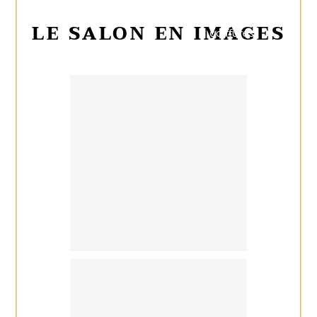
et des
LE SALON EN IMAGES
coiffures
impeccables.