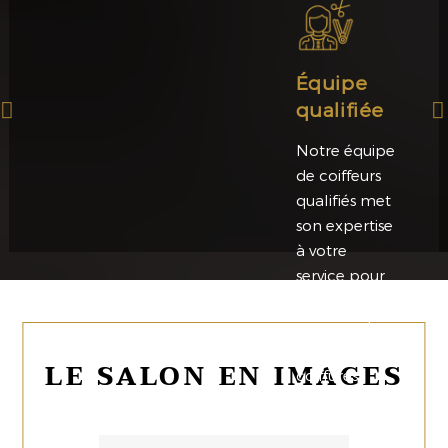
Équipe
qualifiée
Notre équipe
de coiffeurs
qualifiés met
son expertise
à votre
service pour
des conseils
personnalisés
et des
LE SALON EN IMAGES
coiffures
impeccables.