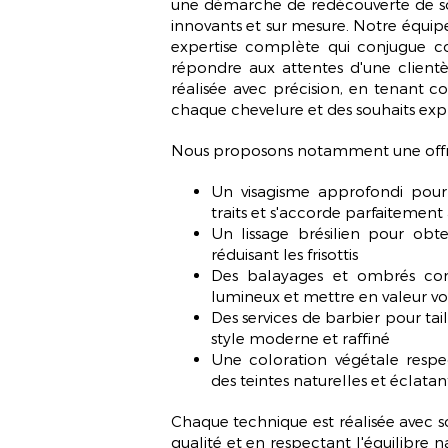
une démarche de redécouverte de soi
innovants et sur mesure. Notre équip
expertise complète qui conjugue co
répondre aux attentes d'une clientè
réalisée avec précision, en tenant c
chaque chevelure et des souhaits exp
Nous proposons notamment une offre va
Un
visagisme
approfondi pour 
traits et s'accorde parfaitemen
Un
lissage brésilien
pour obten
réduisant les frisottis
Des balayages et ombrés con
lumineux et mettre en valeur vo
Des services de barbier pour tai
style moderne et raffiné
Une
coloration végétale
respec
des teintes naturelles et éclatan
Chaque technique est réalisée avec so
qualité et en respectant l'équilibre 