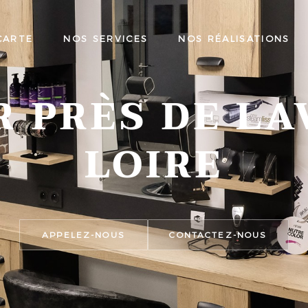
CARTE
NOS SERVICES
NOS RÉALISATIONS
R PRÈS DE LA
LOIRE
APPELEZ-NOUS
CONTACTEZ-NOUS