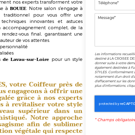
ent nos experts transforment votre
BOUEE
se à
. Notre salon s'engage à
 traditionnel pour vous offrir une
 techniques innovantes et astuces
d'un accompagnement complet, de la
 rendez-vous final, garantissant une
hauteur de vos attentes.
personnalité
alisées
Les informations recueilli
s de Lavau-sur-Loire
pour un style
destiné à
LA CROISEE DE
donner suite à votre dem
également destinées à Fu
STYLES. Conformément à 
notamment d'un droit d'ac
d'effacement sur les don
S, votre
Coiffeur près de
plus d’informations, cliq
us engageons à offrir une
galée
grâce à nos experts
 à revitaliser votre style
iveau supérieur dans un
histiqué. Notre approche
*
Champs obligatoir
sagisme
afin de sublimer
tion végétale
qui respecte