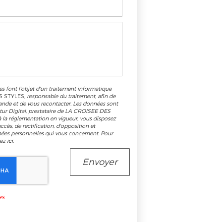
es font l’objet d’un traitement informatique
S STYLES
, responsable du traitement, afin de
ande et de vous recontacter. Les données sont
tur Digital, prestataire de LA CROISEE DES
la réglementation en vigueur, vous disposez
cès, de rectification, d'opposition et
nées personnelles qui vous concernent. Pour
uez
ici
.
es