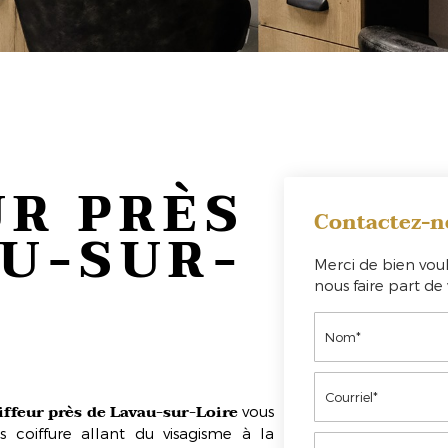
UR PRÈS
Contactez-n
AU-SUR-
Merci de bien voul
nous faire part d
iffeur près de Lavau-sur-Loire
vous
s coiffure allant du
visagisme
à la