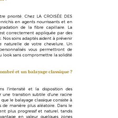
otre priorité. Chez LA CROISÉE DES
enrichis en agents nourrissants et en
radation de la fibre capillaire. La
est correctement appliquée par des
x
. Nos soins adaptés aident à prévenir
ce naturelle de votre chevelure. Un
 personnalisés vous permettront de
u look sans compromettre la solidité
 ombré et un balayage classique ?
s l'intensité et la disposition des
 une transition subtile d'une racine
s que le balayage classique consiste à
s de manière plus aléatoire. Dans le
nt plus progressif et naturel, tandis
vantage en valeur quelques zones