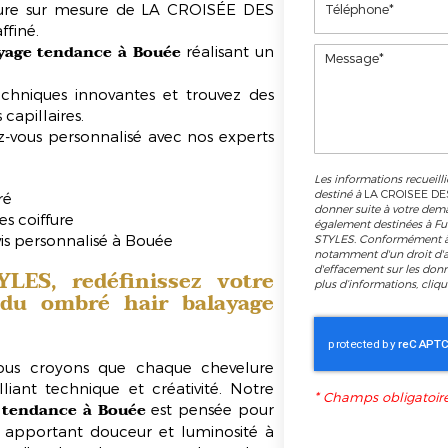
ffure sur mesure de LA CROISÉE DES
ffiné.
yage tendance à Bouée
réalisant un
echniques innovantes et trouvez des
capillaires.
-vous personnalisé avec nos experts
Les informations recueilli
destiné à
LA CROISEE DE
ré
donner suite à votre dem
s coiffure
également destinées à Fu
is personnalisé à Bouée
STYLES. Conformément à 
notamment d'un droit d'ac
d'effacement sur les don
ES, redéfinissez votre
plus d’informations, cliq
e du
ombré hair balayage
us croyons que chaque chevelure
lliant technique et créativité. Notre
*
Champs obligatoir
 tendance à Bouée
est pensée pour
en apportant douceur et luminosité à