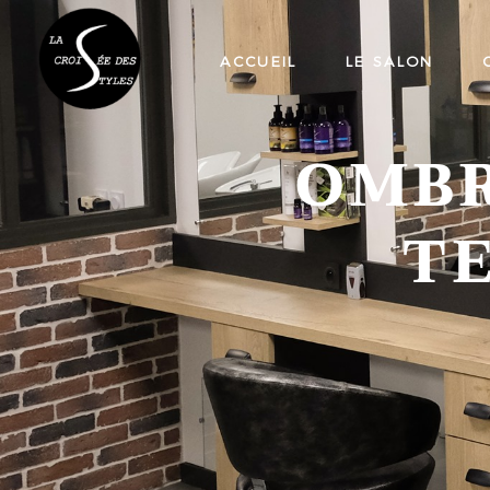
ACCUEIL
LE SALON
OMBR
T