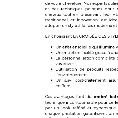
de votre chevelure. Nos experts utilis
et des techniques pointues pour r
cheveux tout en préservant leur vital
traditionnel et innovation, est idé
adopter un style à la fois moderne et
En choisissant LA CROISÉE DES STYLE
Un effet ensoleillé qui
illumine v
Un entretien facilité grâce à une
La personnalisation complète d
vos envies.
L'utilisation de produits resp
l'environnement.
Un suivi post-traitement assu
coiffure.
ombré hair
Ces avantages font du
technique incontournable pour celles
par un look raffiné et dynamique. 
chaque prestation garantissent un ré