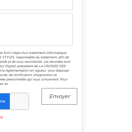
es font l’objet d’un traitement informatique
S STYLES
, responsable du traitement, afin de
ande et de vous recontacter. Les données sont
tur Digital, prestataire de LA CROISEE DES
la réglementation en vigueur, vous disposez
cès, de rectification, d'opposition et
nées personnelles qui vous concernent. Pour
uez
ici
.
es