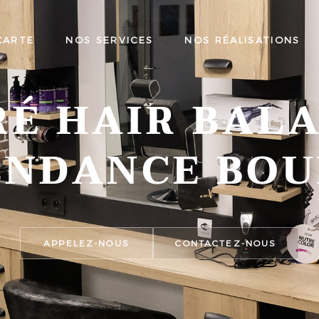
CARTE
NOS SERVICES
NOS RÉALISATIONS
É HAIR BAL
ENDANCE BOU
APPELEZ-NOUS
CONTACTEZ-NOUS