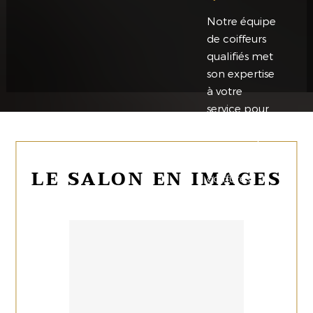
Notre équipe
de coiffeurs
qualifiés met
son expertise
à votre
service pour
des conseils
personnalisés
et des
LE SALON EN IMAGES
coiffures
impeccables.