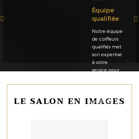
Équipe
qualifiée
Notre équipe
de coiffeurs
qualifiés met
son expertise
à votre
service pour
des conseils
personnalisés
et des
LE SALON EN IMAGES
coiffures
impeccables.